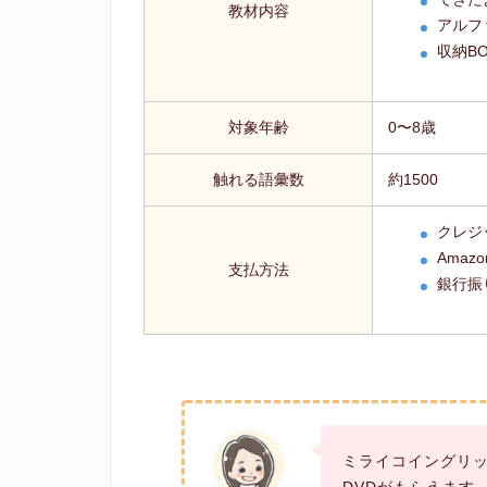
教材内容
アルフ
収納BO
対象年齢
0〜8歳
触れる語彙数
約1500
クレジ
Amazo
支払方法
銀行振
ミライコイングリ
DVDがもらえます