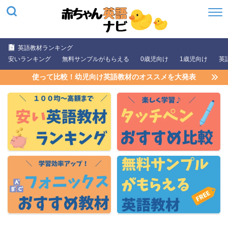
英語教材ランキング
安いランキング
無料サンプルがもらえる
0歳児向け
1歳児向け
英
使って比較！幼児向け英語教材のオススメを大発表