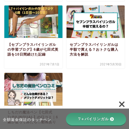
【セブンプラスバイリンガル
セブンプラスバイリンガルは
の学習ブログ】6歳が七田式英
半額で買える？おトクな購入
語を10日間続けた記録
方法を解説
2021年7月1日
2021年5月30日
しちだの魔法ペン【七田式
7+BILINGUAL】の口コミ｜6
7＋バイリンガル
全額返金保証のタッチペン
歳が使ってみたら…動画あり