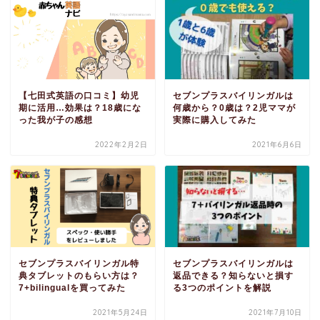
セブンプラスバイリンガルは
【七田式英語の口コミ】幼児
何歳から？0歳は？2児ママが
期に活用…効果は？18歳にな
実際に購入してみた
った我が子の感想
2022年2月2日
2021年6月6日
セブンプラスバイリンガル特
セブンプラスバイリンガルは
典タブレットのもらい方は？
返品できる？知らないと損す
7+bilingualを買ってみた
る3つのポイントを解説
2021年5月24日
2021年7月10日