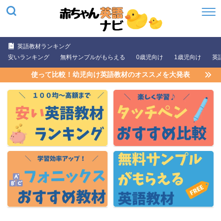
英語教材ランキング
安いランキング
無料サンプルがもらえる
0歳児向け
1歳児向け
英
使って比較！幼児向け英語教材のオススメを大発表