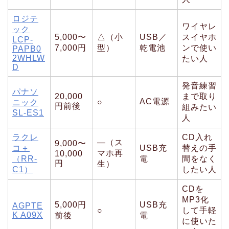
ロジテ
ワイヤレ
ック
5,000〜
△（小
USB／
スイヤホ
LCP-
7,000円
型）
乾電池
ンで使い
PAPB0
2WHLW
たい人
D
発音練習
パナソ
20,000
まで取り
AC電源
○
ニック
円前後
組みたい
SL-ES1
人
ラクレ
CD入れ
―（ス
9,000〜
コ＋
USB充
替えの手
マホ再
10,000
（RR-
電
間をなく
円
生）
C1）
したい人
CDを
MP3化
5,000円
USB充
AGPTE
○
して手軽
K A09X
前後
電
に使いた