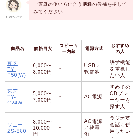
ご家庭の使い方に合う機種の候補を探して
みてください
あやなみママ
スピーカ
おすすめ
商品名
価格目安
電源方式
ー内蔵
の人
語学機能
東芝
6,000〜
USB／
○
を重視し
TY-
8,000円
乾電池
P50(W)
たい人
初めての
東芝
5,000〜
CDプレ
AC電源
○
TY-
7,000円
ーヤーを
C24W
探す人
ラジオ英
AC電源
8,000〜
会話も併
ソニー
／乾電
10,000
○
ZS-E80
用したい
円
池
人