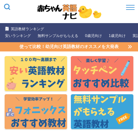
英語教材ランキング
安いランキング
無料サンプルがもらえる
0歳児向け
1歳児向け
英
使って比較！幼児向け英語教材のオススメを大発表